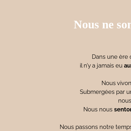
Nous ne som
Dans une ère 
il n’y a jamais eu
au
Nous vivon
Submergées par une 
nous
Nous nous
sento
Nous passons notre temps 