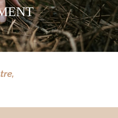
MENT
tre,