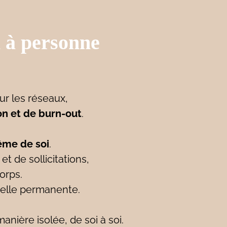
i à personne
r les réseaux,
on et de burn-out
.
ême de soi
.
t de sollicitations,
orps.
uelle permanente.
ière isolée, de soi à soi.