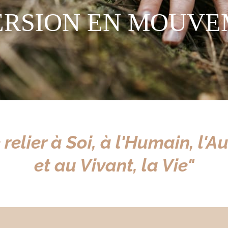
RSION EN MOUVE
 relier à Soi, à l'Humain, l'Au
et au Vivant, la Vie
"