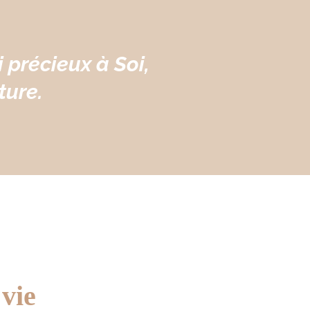
i précieux à Soi,
ture.
 vie