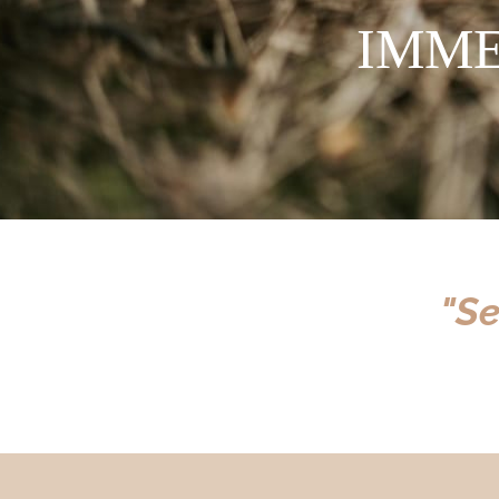
IMME
"
Se