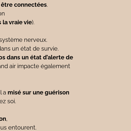
 être connectées
.
on
 la vraie vie
).
e système nerveux.
ans un état de survie.
ps dans un état d’alerte de
rand air impacte également
l a
misé sur une guérison
ez soi.
ion
,
ous entourent.